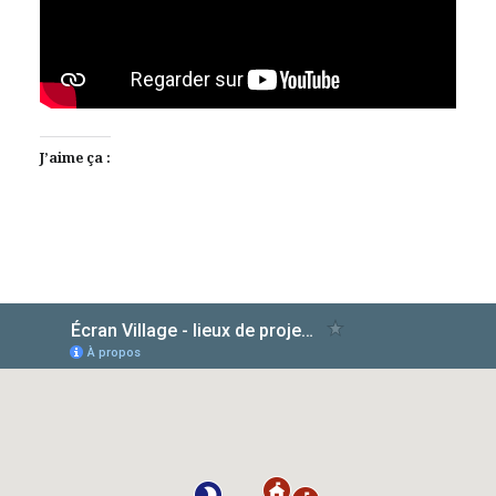
J’aime ça :
AlloCiné
TMDb
IMDb