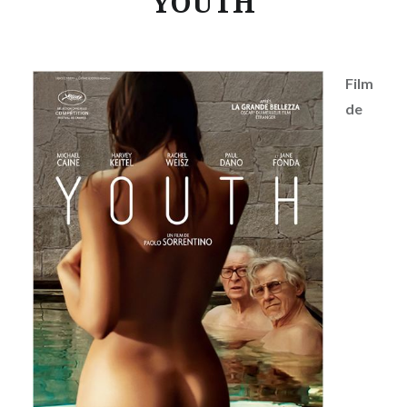
YOUTH
Film
de