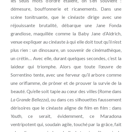
les seuls mots d’ordre étaient, on s’en souvient :
démesure, bouffonnerie et ricanements. Dans une
scène tonitruante, que le cinéaste dirige avec une
réjouissante brutalité, débarque une Jane Fonda
grandiose, maquillée comme la Baby Jane d’Aldrich,
venue expliquer au cinéaste à qui elle doit tout qu’il n’est
plus rien : un dinosaure, un souvenir de cinémathèque,
un crétin… Avec elle, durant quelques secondes, c’est la
laideur qui triomphe. Alors que toute l’œuvre de
Sorrentino tente, avec une ferveur qu’il arbore comme
une oriflamme, de prôner et de prouver la survie de la
beauté. Qu’elle soit tapie au cœur des villes (Rome dans
La Grande Bellezza
), ou dans ces silhouettes faussement
dérisoires que le cinéaste aligne de film en film : dans
Youth
, ce serait, évidemment, ce Maradona
ventripotent qui, soudain agile, touché par la grâce, fait