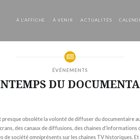
À L’AFFICHE
À VENIR
ACTUALITÉS
CALEND
ÉVÉNEMENTS
INTEMPS DU DOCUMENTA
Publié
le
LUNDI
par
8
MOÏSE
AVRIL
t presque obsolète la volonté de diffuser du documentaire a
MAIGRET
2013
écrans, des canaux de diffusions, des chaines d’informations
s de société omniprésents sur les chaines TV historiques. Et