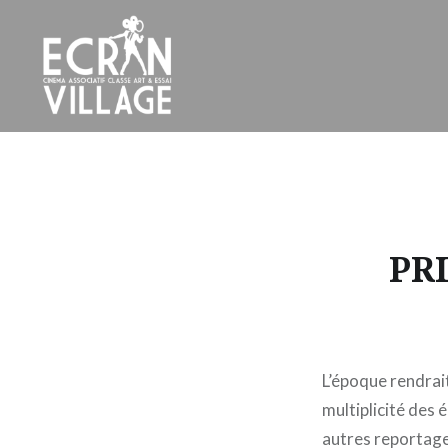
Accéder
au
contenu
principal
ÉCRAN VILLAGE
PR
L’époque rendrai
multiplicité des 
autres reportage