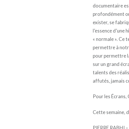
documentaire est 
profondément ori
exister, se fabri
l’essence d’une 
« normale ». Ce t
permettre à notr
pour permettre la
sur un grand écr
talents des réali
affutés, jamais 
Pour les Écrans, 
Cette semaine, d
PIERRE RABHI –