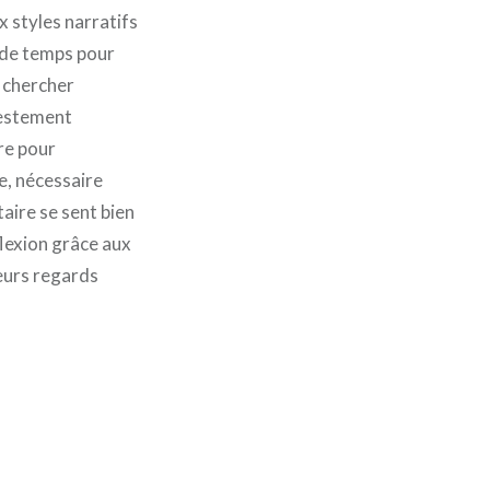
x styles narratifs
 de temps pour
r chercher
destement
ire pour
e, nécessaire
aire se sent bien
flexion grâce aux
leurs regards