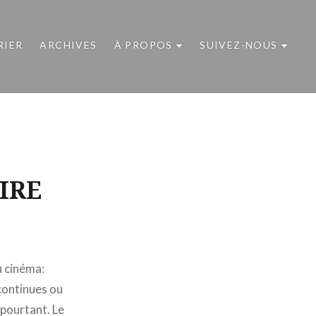
RIER
ARCHIVES
À PROPOS
SUIVEZ-NOUS
IRE
u cinéma:
 continues ou
 pourtant. Le