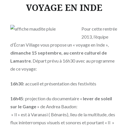
VOYAGE EN INDE
Publié
le
MARDI
par
27
Pour cette rentrée
MOÏSE
AOÛT
2013, l’équipe
MAIGRET
2013
d’Écran Village vous propose un « voyage en Inde »,
dimanche 15 septembre, au centre culturel de
Lamastre
. Départ prévu à 16h30 avec au programme
de ce voyage:
16h30
: accueil et présentation des festivités
16h45
: projection du documentaire «
lever de soleil
sur le Gange
» de Andrea Baudon:
» Il » est à Varanasi ( Bénarès), lieu de la multitude, des
flux ininterrompus visuels et sonores et pourtant « Il »