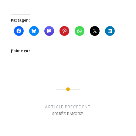
Partager :
J’aime ça :
Navigation
de
ARTICLE PRÉCÉDENT
l’article
SOIRÉE DANOISE