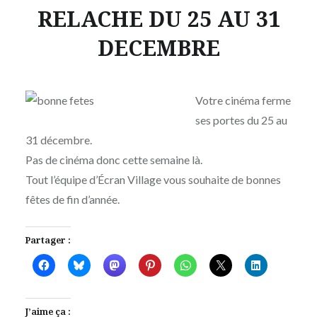
RELACHE DU 25 AU 31
DECEMBRE
Publié
le
MERCREDI
par
25
Votre cinéma ferme
MOÏSE
DÉCEMBRE
ses portes du 25 au
MAIGRET
2013
31 décembre.
Pas de cinéma donc cette semaine là.
Tout l’équipe d’Écran Village vous souhaite de bonnes
fêtes de fin d’année.
Partager :
J’aime ça :