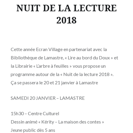
NUIT DE LA LECTURE
2018
Publié
le
JEUDI
par
11
MOÏSE
JANVIER
Cette année Ecran Village en partenariat avec la
MAIGRET
2018
Bibliothèque de Lamastre, « Lire au bord du Doux » et
la Librairie « L’arbre à feuilles » vous propose un
programme autour de la « Nuit de la lecture 2018 ».
Ça se passera le 20 et 21 janvier à Lamastre
SAMEDI 20 JANVIER – LAMASTRE
15h30 – Centre Culturel
Dessin animé « Kérity – La maison des contes »
Jeune public dès 5 ans