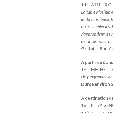
14h . ATELIER
La table Mashup es
et de sons (base d
ou assembler les d
s’approprient les 
de l’interface ord
Gratuit – Sur r
A partir de 6 ans
16h . MECHE C
Un programme de 
Durée environ 5
A destination de
18h . Film A G
En l’absence de sa