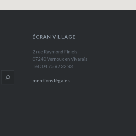
ÉCRAN VILLAGE
2 rue Raymond Finiels
07240 Vernoux en Vivarais
Tel : 04 75 82 32 83
mentions légales