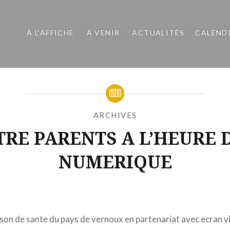
À L’AFFICHE
À VENIR
ACTUALITÉS
CALEND
ARCHIVES
TRE PARENTS A L’HEURE 
NUMERIQUE
Publié
le
MERCREDI
par
11
MOÏSE
MARS
ison de sante du pays de vernoux en partenariat avec ecran v
MAIGRET
2020