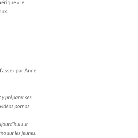
érique » le
oux.
 fasse» par Anne
t y préparer ses
 vidéos pornos
ujourd’hui sur
no sur les jeunes.