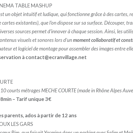
 CINEMA TABLE MASHUP
t un objet intuitif et ludique, qui fonctionne grâce à des cartes, 
e cartes existantes), que l’on dispose sur sa surface. Découper, tr
iverses sources permet d’innover à chaque session. Ainsi, les utili
contenus visuels et sonores lors d’un
moment collaboratif et const
inateur et logiciel de montage pour assembler des images entre elle
éservation à contact@ecranvillage.net
OURTE
10 courts métrages MECHE COURTE (made in Rhône Alpes Auve
8min – Tarif unique 3€
s parents, ados à partir de 12 ans
ENOUX LES GARS
 sœur Rim, que faisait Yasmina dans un parking avec Salim et Majid