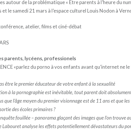
es autour de la problématique « Etre parents à l’heure du num
 et le samedi 21 mars à l’espace culturel Louis Nodon à Vern
nférence, atelier, films et ciné-débat
MARS
es parents, lycéens, professionels
CE «parlez du porno à vos enfants avant qu’internet ne le
as être le premier éducateur de votre enfant à la sexualité
tion à la pornographie est inévitable, tout parent doit absolumen
s que l’âge moyen du premier visionnage est de 11 ans et que les
 sortie des écoles primaires ?
enquête fouillée – panorama glaçant des images que l’on trouve a
e Labouret analyse les effets potentiellement dévastateurs du por