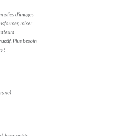
remplies d’images
ansformer, mixer
sateurs
ructif
. Plus besoin
s !
rgne)
, leurs petits