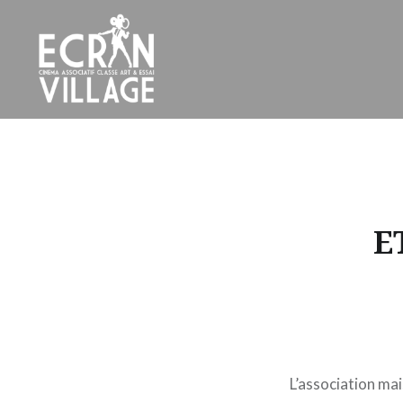
Accéder
au
contenu
principal
ÉCRAN VILLAGE
E
L’association ma