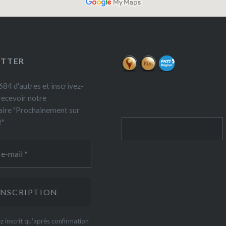
ETTER
84 d'autres et inscrivez-
recevoir notre
ire "Prochainement sur
!"
Rechercher
z inscrit qu'après confirmation