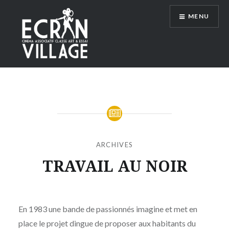
Accéder
MENU
au
contenu
principal
ÉCRAN VILLAGE
ARCHIVES
TRAVAIL AU NOIR
Publié
le
MERCREDI
par
30
En 1983 une bande de passionnés imagine et met en
MOÏSE
AOÛT
place le projet dingue de proposer aux habitants du
MAIGRET
2023