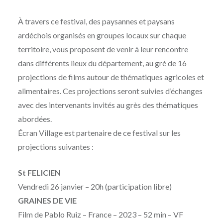
Publié
le
MERCREDI
par
3
À travers ce festival, des paysannes et paysans
MOÏSE
JANVIER
ardéchois organisés en groupes locaux sur chaque
MAIGRET
2024
territoire, vous proposent de venir à leur rencontre
dans différents lieux du département, au gré de 16
projections de films autour de thématiques agricoles et
alimentaires. Ces projections seront suivies d’échanges
avec des intervenants invités au grès des thématiques
abordées.
Écran Village est partenaire de ce festival sur les
projections suivantes :
St FELICIEN
Vendredi 26 janvier – 20h (participation libre)
GRAINES DE VIE
Film de Pablo Ruiz – France – 2023 – 52 min – VF