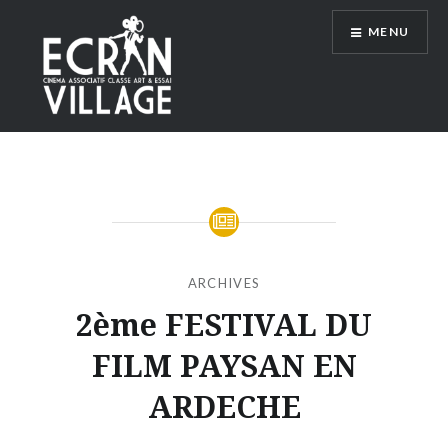
Accéder
MENU
au
contenu
principal
ÉCRAN VILLAGE
ARCHIVES
2ème FESTIVAL DU
FILM PAYSAN EN
ARDECHE