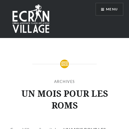
Accéder
MENU
au
contenu
principal
ÉCRAN VILLAGE
ARCHIVES
UN MOIS POUR LES
ROMS
Publié
le
VENDREDI
par
25