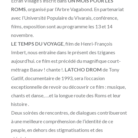
Ecran Village s’inscrit dans
UN MOIS POUR LES
MOÏSE
OCTOBRE
ROMS
, organisé par l’Arbre Vagabond. En partenariat
MAIGRET
2024
avec l’Université Populaire du Vivarais, conférence,
films, exposition sont au programme les 13 et 14
novembre.
LE TEMPS DU VOYAGE
, film de Henri-François
Imbert, nous entraîne dans le présent des tziganes
aujourd’hui. ce film est précédé du magnifique court-
métrage Basav ! chante !.
LATCHO DROM
de Tony
Gatlif, documentaire de 1993, sera l’occasion
exceptionnelle de revoir ou découvrir ce film : musique,
chants et danse, …et la longue route des Roms et leur
histoire .
Deux soirées de rencontres, de dialogues contribueront
à une meilleure compréhension de l’identité de ce
peuple, en dehors des stigmatisations et des