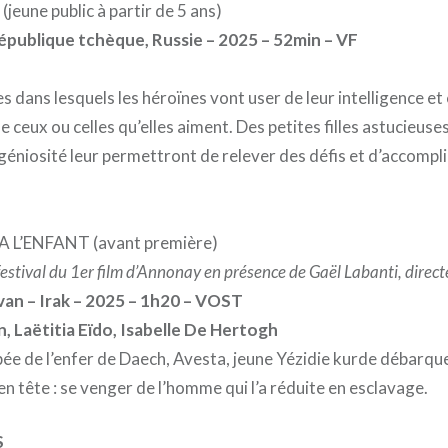
(jeune public à partir de 5 ans)
République tchèque, Russie – 2025 – 52min – VF
 dans lesquels les héroïnes vont user de leur intelligence et
de ceux ou celles qu’elles aiment. Des petites filles astucieuse
ingéniosité leur permettront de relever des défis et d’accompli
 A L’ENFANT (avant première)
estival du 1er film d’Annonay en présence de Gaël Labanti, direct
van – Irak – 2025 – 1h20 – VOST
, Laëtitia Eïdo, Isabelle De Hertogh
ée de l’enfer de Daech, Avesta, jeune Yézidie kurde débarque
en tête : se venger de l’homme qui l’a réduite en esclavage.
S