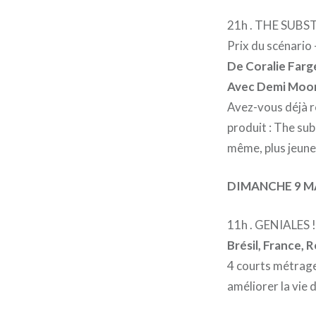
21h . THE SUBST
Prix du scénario
De Coralie Farg
Avec Demi Moor
Avez-vous déjà r
produit : The sub
même, plus jeune, 
DIMANCHE 9 M
11h . GENIALES ! 
Brésil, France, 
4 courts métrages
améliorer la vie 