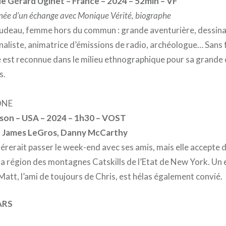
 Gérard Uginet – France – 2024 – 52min – VF
ée d’un échange avec Monique Vérité, biographe
udeau, femme hors du commun : grande aventurière, dessina
urnaliste, animatrice d’émissions de radio, archéologue… Sans
lle est reconnue dans le milieu ethnographique pour sa grand
s.
ONE
son – USA – 2024 – 1h30 – VOST
as, James LeGros, Danny McCarthy
érerait passer le week-end avec ses amis, mais elle accepte 
 la région des montagnes Catskills de l’Etat de New York. Un 
att, l’ami de toujours de Chris, est hélas également convié.
ARS