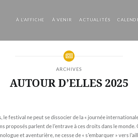
À L’AFFICHE
À VENIR
ACTUALITÉS
CALEND
ARCHIVES
AUTOUR D’ELLES 2025
Publié
le
MARDI
par
11
MOÏSE
FÉVRIER
 le festival ne peut se dissocier de la « journée international
MAIGRET
2025
lms proposés parlent de l’entrave à ces droits dans le monde.
ologue et aventurière, ne cesse de « s’embarquer » vers l’ai