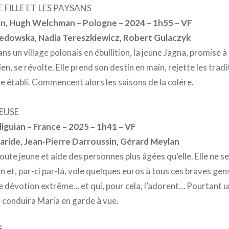
E FILLE ET LES PAYSANS
, Hugh Welchman – Pologne – 2024 – 1h55 – VF
edowska, Nadia Tereszkiewicz, Robert Gulaczyk
ans un village polonais en ébullition, la jeune Jagna, promise à
en, se révolte. Elle prend son destin en main, rejette les tradi
e établi. Commencent alors les saisons de la colère.
LEUSE
guian – France – 2025 – 1h41 – VF
aride, Jean-Pierre Darroussin, Gérard Meylan
toute jeune et aide des personnes plus âgées qu’elle. Elle ne s
n et, par-ci par-là, vole quelques euros à tous ces braves gen
e dévotion extrême… et qui, pour cela, l’adorent… Pourtant u
e conduira Maria en garde à vue.
S