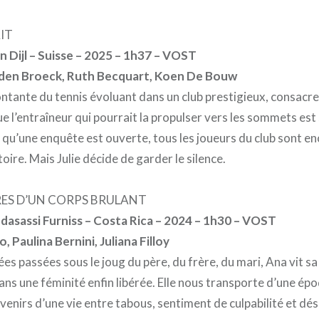
AIT
 Dijl – Suisse – 2025 – 1h37 – VOST
 den Broeck, Ruth Becquart, Koen De Bouw
ontante du tennis évoluant dans un club prestigieux, consacre
e l’entraîneur qui pourrait la propulser vers les sommets es
qu’une enquête est ouverte, tous les joueurs du club sont e
toire. Mais Julie décide de garder le silence.
RES D’UN CORPS BRULANT
dasassi Furniss – Costa Rica – 2024 – 1h30 – VOST
, Paulina Bernini, Juliana Filloy
es passées sous le joug du père, du frère, du mari, Ana vit sa
ns une féminité enfin libérée. Elle nous transporte d’une épo
enirs d’une vie entre tabous, sentiment de culpabilité et dés