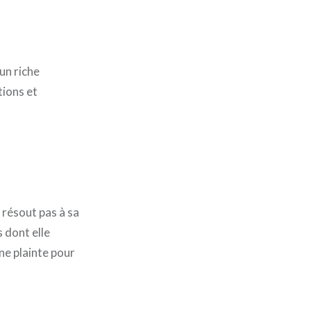
 un riche
tions et
e résout pas à sa
s dont elle
ne plainte pour