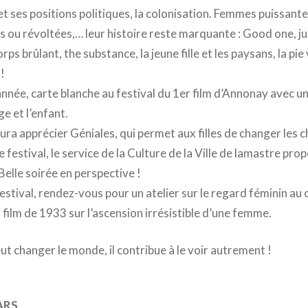
et ses positions politiques, la colonisation. Femmes puissante
u révoltées,… leur histoire reste marquante : Good one, juli
ps brûlant, the substance, la jeune fille et les paysans, la pi
!
ée, carte blanche au festival du 1er film d’Annonay avec u
ge et l’enfant.
aura apprécier Géniales, qui permet aux filles de changer les c
 festival, le service de la Culture de la Ville de lamastre pro
. Belle soirée en perspective !
festival, rendez-vous pour un atelier sur le regard féminin au 
 film de 1933 sur l’ascension irrésistible d’une femme.
eut changer le monde, il contribue à le voir autrement !
ARS