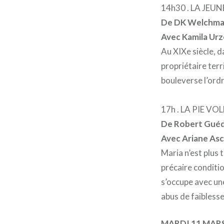
14h30 . LA JEUN
De DK Welchman
Avec Kamila Urz
Au XIXe siècle, d
propriétaire terri
bouleverse l’ordr
17h . LA PIE VO
De Robert Guédi
Avec Ariane Asc
Maria n’est plus 
précaire conditio
s’occupe avec un
abus de faibless
MARDI 11 MAR