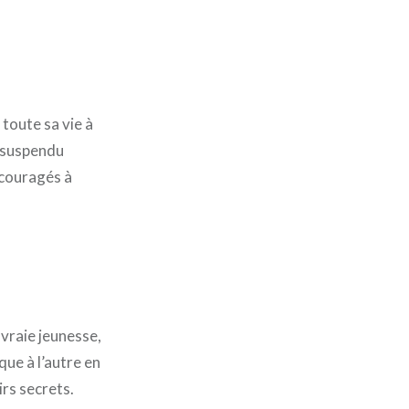
 toute sa vie à
t suspendu
ncouragés à
 vraie jeunesse,
que à l’autre en
irs secrets.