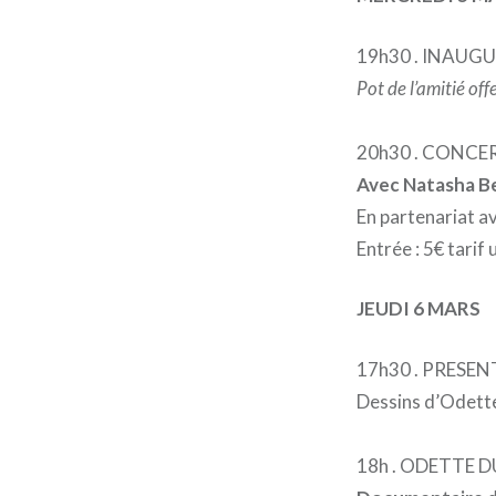
19h30 . INAUG
Pot de l’amitié off
20h30 . CONCERT
Avec Natasha Be
En partenariat av
Entrée : 5€ tarif
JEUDI 6 MARS
17h30 . PRESE
Dessins d’Odett
18h . ODETTE 