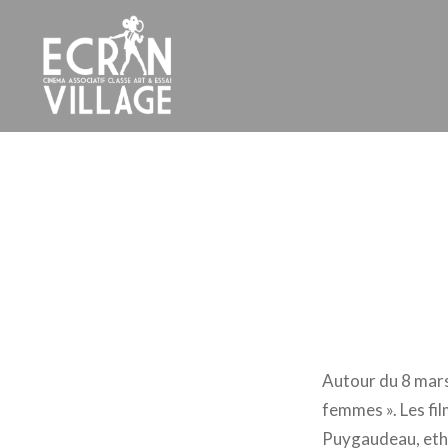
Accéder
au
contenu
principal
ÉCRAN VILLAGE
Autour du 8 mars,
femmes ». Les fi
Puygaudeau, ethn