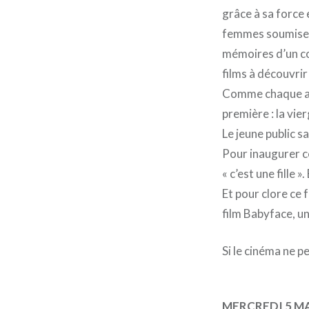
grâce à sa force 
femmes soumises o
mémoires d’un cor
films à découvrir 
Comme chaque ann
première : la vier
Le jeune public s
Pour inaugurer ce
« c’est une fille »
Et pour clore ce 
film Babyface, un
Si le cinéma ne p
MERCREDI 5 M