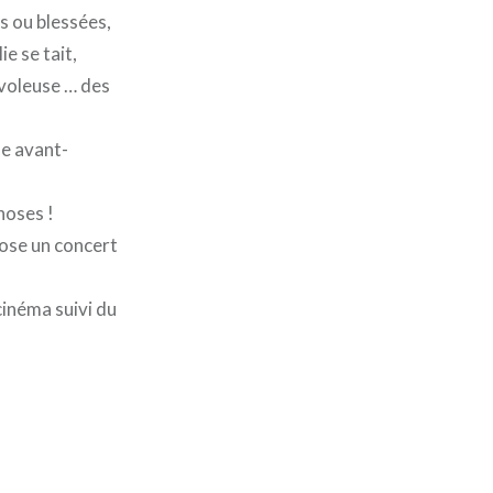
s ou blessées,
e se tait,
e voleuse … des
ne avant-
hoses !
pose un concert
cinéma suivi du