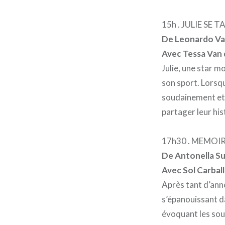
15h . JULIE SE T
De Leonardo Van
Avec Tessa Van
Julie, une star m
son sport. Lorsqu
soudainement et 
partager leur his
17h30 . MEMOI
De Antonella Su
Avec Sol Carballo
Après tant d’anné
s’épanouissant da
évoquant les souv