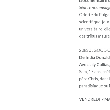
Documentaire de
Séance accompagn
Odette du Puiga
scientifique, jo
universitaire, e
des tribus maure
20h30 . GOOD 
De India Donald
Avec Lily Colli
Sam, 17 ans, préf
père Chris, dans
paradisiaque où M
VENDREDI 7 M