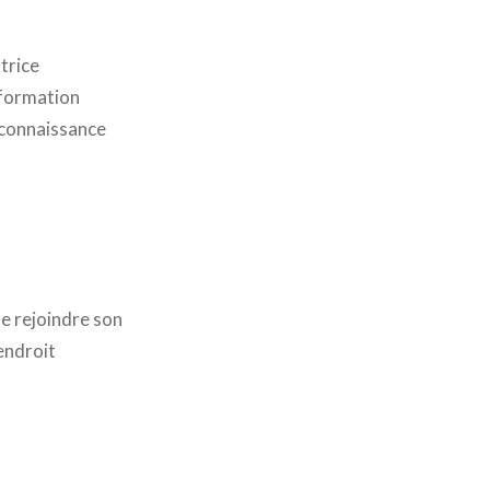
trice
 formation
e connaissance
de rejoindre son
endroit