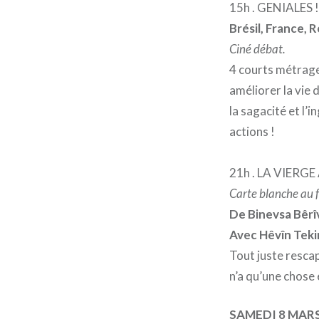
15h . GENIALES ! 
Brésil, France, 
Ciné débat.
4 courts métrages
améliorer la vie 
la sagacité et l’
actions !
21h . LA VIERGE
Carte blanche au f
De Binevsa Bêrî
Avec Hêvîn Tekin
Tout juste rescap
n’a qu’une chose 
SAMEDI 8 MAR