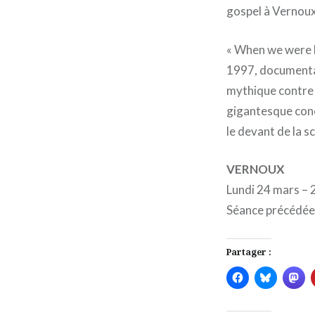
gospel à Vernoux
« When we were 
1997, documentai
mythique contre 
gigantesque conce
le devant de la s
VERNOUX
Lundi 24 mars –
Séance précédée 
Partager :