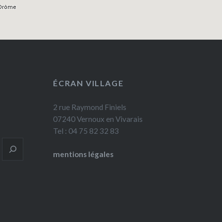
ÉCRAN VILLAGE
2 rue Raymond Finiels
07240 Vernoux en Vivarais
Tel : 04 75 82 32 83
mentions légales