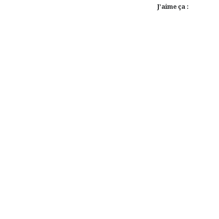
J’aime ça :
Navigation
de
l’article