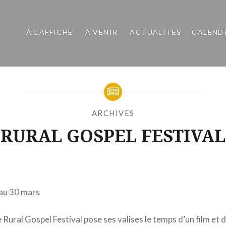
À L’AFFICHE
À VENIR
ACTUALITÉS
CALEND
ARCHIVES
RURAL GOSPEL FESTIVAL
Publié
le
JEUDI
par
27
MOÏSE
FÉVRIER
 au 30 mars
MAIGRET
2025
e Rural Gospel Festival pose ses valises le temps d’un film et 