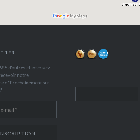
ETTER
85 d'autres et inscrivez-
recevoir notre
ire "Prochainement sur
!"
Rechercher