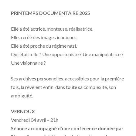
Publié
le
LUNDI
par
24
PRINTEMPS DOCUMENTAIRE 2025
MOÏSE
MARS
MAIGRET
2025
Elle a été actrice, monteuse, réalisatrice.
Elle a créé des images iconiques.
Elle a été proche du régime nazi.
Qui était-elle ? Une opportuniste ? Une manipulatrice ?
Une visionnaire ?
Ses archives personnelles, accessibles pour la première
fois, la révèlent enfin, dans toute sa complexité, son
ambiguïté.
VERNOUX
Vendredi 04 avril – 21h
Séance accompagné d’une conférence donnée par