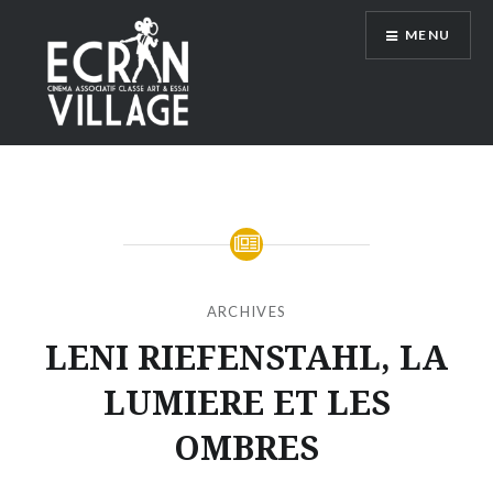
Accéder
MENU
au
contenu
principal
ÉCRAN VILLAGE
ARCHIVES
LENI RIEFENSTAHL, LA
LUMIERE ET LES
OMBRES