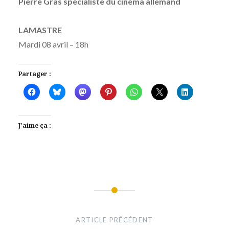
Pierre Gras spécialiste du cinéma allemand
LAMASTRE
Mardi 08 avril – 18h
Partager :
J’aime ça :
Navigation
de
ARTICLE PRÉCÉDENT