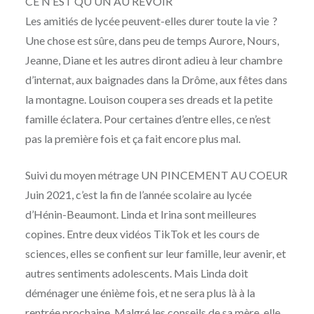
CE N’EST QU’UN AU REVOIR
MOÏSE
AVRIL
Les amitiés de lycée peuvent-elles durer toute la vie ?
MAIGRET
2025
Une chose est sûre, dans peu de temps Aurore, Nours,
Jeanne, Diane et les autres diront adieu à leur chambre
d’internat, aux baignades dans la Drôme, aux fêtes dans
la montagne. Louison coupera ses dreads et la petite
famille éclatera. Pour certaines d’entre elles, ce n’est
pas la première fois et ça fait encore plus mal.
Suivi du moyen métrage UN PINCEMENT AU COEUR
Juin 2021, c’est la fin de l’année scolaire au lycée
d’Hénin-Beaumont. Linda et Irina sont meilleures
copines. Entre deux vidéos TikTok et les cours de
sciences, elles se confient sur leur famille, leur avenir, et
autres sentiments adolescents. Mais Linda doit
déménager une énième fois, et ne sera plus là à la
rentrée prochaine. Malgré les conseils de sa mère, elle