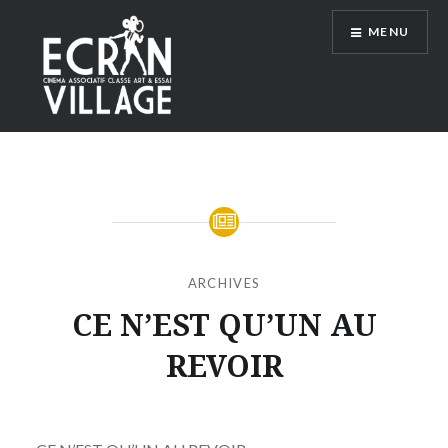
Accéder
MENU
au
contenu
principal
ÉCRAN VILLAGE
ARCHIVES
CE N’EST QU’UN AU
REVOIR
Publié
le
MERCREDI
par
2