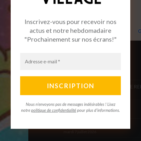
Inscrivez-vous pour recevoir nos
actus et notre hebdomadaire
"Prochainement sur nos écrans!"
ACTUALITÉS
LE DERNIER JAGUAR – SÉANCE R
jeudi 16 juillet 2026
Nous n’envoyons pas de messages indésirables ! Lisez
LES ATELIERS CINÉ DE L’ÉTÉ
notre
politique de confidentialité
pour plus d’informations.
mardi 7 juillet 2026
ROMAN & CINEMA 2026
mardi 7 juillet 2026