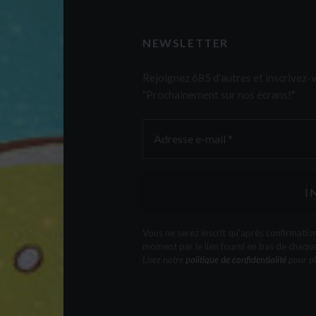
NEWSLETTER
Rejoignez 685 d'autres et inscrivez
"Prochainement sur nos écrans!"
Vous ne serez inscrit qu'après confirmati
moment par le lien fourni en bas de chaqu
Lisez notre
politique de confidentialité
pour pl