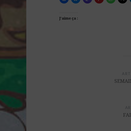
J’aime ça :
Navigation
de
ART
l’article
SEMAI
AR
FA