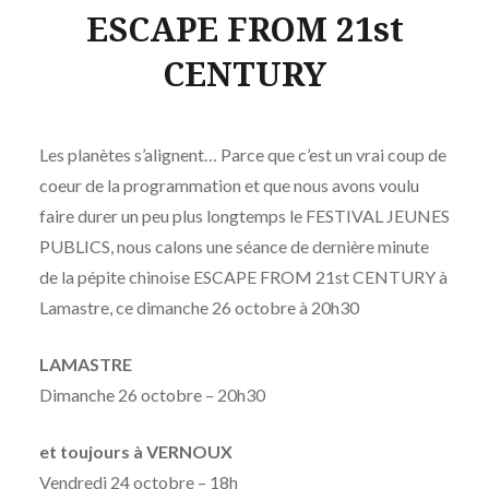
ESCAPE FROM 21st
CENTURY
Publié
le
VENDREDI
par
24
Les planètes s’alignent… Parce que c’est un vrai coup de
MOÏSE
OCTOBRE
coeur de la programmation et que nous avons voulu
MAIGRET
2025
faire durer un peu plus longtemps le FESTIVAL JEUNES
PUBLICS, nous calons une séance de dernière minute
de la pépite chinoise ESCAPE FROM 21st CENTURY à
Lamastre, ce dimanche 26 octobre à 20h30
LAMASTRE
Dimanche 26 octobre – 20h30
et toujours à VERNOUX
Vendredi 24 octobre – 18h