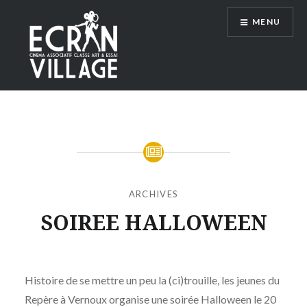
Accéder
MENU
au
contenu
principal
ÉCRAN VILLAGE
ARCHIVES
SOIREE HALLOWEEN
Publié
le
MERCREDI
par
8
Histoire de se mettre un peu la (ci)trouille, les jeunes du
MOÏSE
OCTOBRE
Repère à Vernoux organise une soirée Halloween le 20
MAIGRET
2025