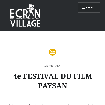
Accéder
MENU
au
contenu
principal
ÉCRAN VILLAGE
ARCHIVES
4e FESTIVAL DU FILM
PAYSAN
Publié
le
MERCREDI
par
31