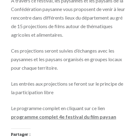
À travers ce festival, les paysannes et les paysans de la
MOÏSE
DÉCEMBRE
Confédération paysanne vous proposent de venir à leur
MAIGRET
2025
rencontre dans différents lieux du département au gré
de 15 projections de films autour de thématiques
agricoles et alimentaires.
Ces projections seront suivies d’échanges avec les
paysannes et les paysans organisés en groupes locaux
pour chaque territoire.
Les entrées aux projections se feront sur le principe de
la participation libre
Le programme complet en cliquant sur ce lien
programme complet 4e festival du film paysan
Partager :