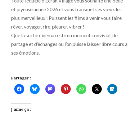
Toute l’équipe d’Écran Village vous souhaite une belle
MOÏSE
JANVIER
et joyeuse année 2026 et vous transmet ses vœux les
MAIGRET
2026
plus merveilleux ! Puissent les films à venir vous faire
rêver, voyager, rire, pleurer, vibrer !
Que la sortie cinéma reste un moment convivial, de
partage et d’échanges où l’on puisse laisser libre cours à
ses émotions.
Partager :
J’aime ça :