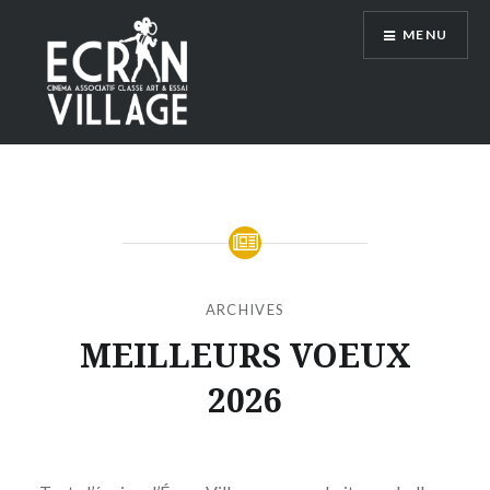
Accéder
MENU
au
contenu
principal
ÉCRAN VILLAGE
ARCHIVES
MEILLEURS VOEUX
2026
Publié
le
MERCREDI
par
7