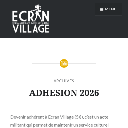
Accéder
MENU
au
contenu
principal
ÉCRAN VILLAGE
ARCHIVES
ADHESION 2026
Publié
le
MARDI
par
10
Devenir adhérent à Ecran Village (5€), c’est un acte
MOÏSE
FÉVRIER
militant qui permet de maintenir un service culturel
MAIGRET
2026