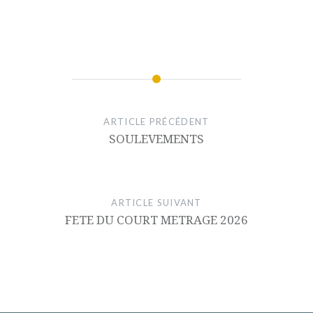
ARTICLE PRÉCÉDENT
SOULEVEMENTS
ARTICLE SUIVANT
FETE DU COURT METRAGE 2026
Inscrivez-vous pour recevoir nos
actus et notre hebdomadaire
"Prochainement sur nos écrans!"