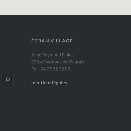
ÉCRAN VILLAGE
2 rue Raymond Finiels
07240 Vernoux en Vivarais
Tel : 04 75 82 32 83
mentions légales