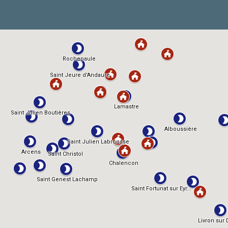
Nous n’envoyons pas de messages indésirables ! Lisez
notre
politique de confidentialité
pour plus d’informations.