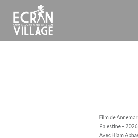
Accéder
au
contenu
principal
ÉCRAN VILLAGE
Film de Annemari
Palestine – 202
Avec Hiam Abbass