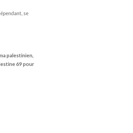
dépendant, se
éma palestinien,
lestine 69 pour