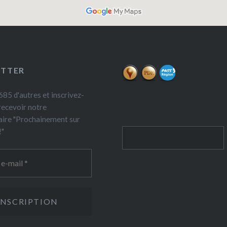
ETTER
85 d'autres et inscrivez-
recevoir notre
ire "Prochainement sur
!"
Rechercher