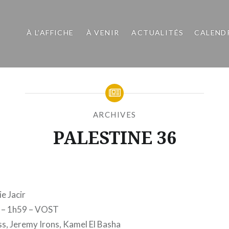
À L’AFFICHE
À VENIR
ACTUALITÉS
CALEND
ARCHIVES
PALESTINE 36
Publié
le
MARDI
par
10
MOÏSE
MARS
e Jacir
MAIGRET
2026
6 – 1h59 – VOST
, Jeremy Irons, Kamel El Basha