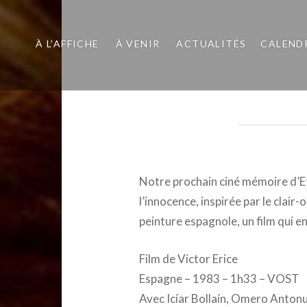
À L’AFFICHE
À VENIR
ACTUALITÉS
CALEND
Notre prochain ciné mémoire d’Ett
l’innocence, inspirée par le clai
peinture espagnole, un film qui e
Film de Victor Erice
Espagne – 1983 – 1h33 – VOST
Avec Icíar Bollaín, Omero Anton