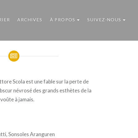
RIER
ARCHIVES
À PROPOS
SUIVEZ-NOUS
ore Scola est une fable sur la perte de
r-obscur névrosé des grands esthètes de la
nvoûte à jamais.
utti, Sonsoles Aranguren