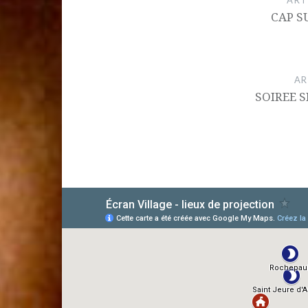
ART
l’article
CAP S
AR
SOIREE S