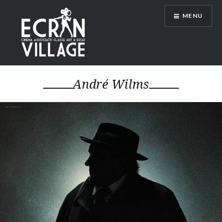
Accéder
MENU
au
contenu
principal
ÉCRAN VILLAGE
André Wilms