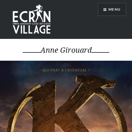
Accéder
MENU
au
contenu
principal
ÉCRAN VILLAGE
Anne Girouard