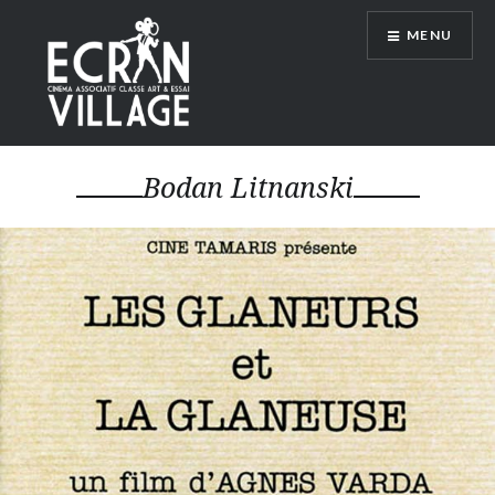
Accéder
MENU
au
contenu
principal
ÉCRAN VILLAGE
Bodan Litnanski