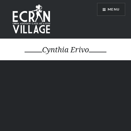
Accéder
MENU
au
contenu
principal
ÉCRAN VILLAGE
Cynthia Erivo