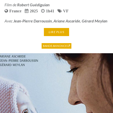
Film de
Robert Guédiguian
France
2025
1h41
VF
Avec
Jean-Pierre Darroussin
,
Ariane Ascaride
,
Gérard Meylan
LIRE PLUS
BANDE ANNONCE