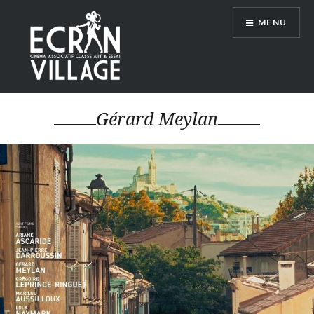
Accéder
MENU
au
contenu
principal
ÉCRAN VILLAGE
Gérard Meylan