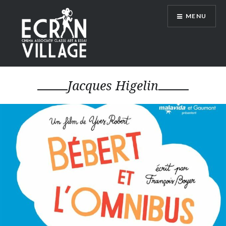
Accéder
MENU
au
contenu
principal
ÉCRAN VILLAGE
Jacques Higelin