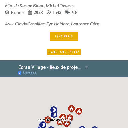
Film de
Karine Blanc
,
Michel Tavares
France
2023
1h42
VF
Avec
Clovis Cornillac
,
Eye Haidara
,
Laurence Côte
LIRE PLUS
BANDE ANNONCE