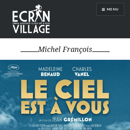
Accéder
MENU
au
contenu
principal
ÉCRAN VILLAGE
Michel François