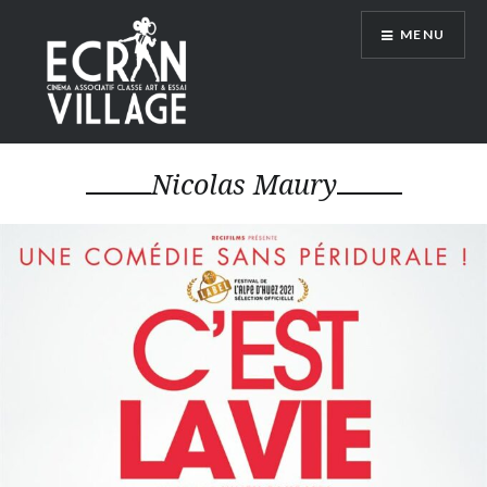
Accéder
MENU
au
contenu
principal
ÉCRAN VILLAGE
Nicolas Maury