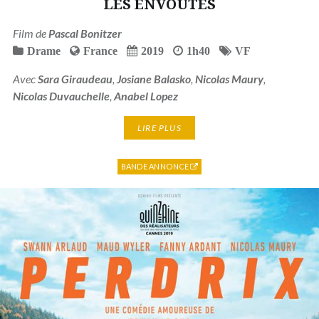
LES ENVOUTES
Film de
Pascal Bonitzer
Drame
France
2019
1h40
VF
Avec
Sara Giraudeau
,
Josiane Balasko
,
Nicolas Maury
,
Nicolas Duvauchelle
,
Anabel Lopez
LIRE PLUS
BANDE ANNONCE