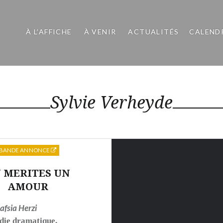
À L’AFFICHE
À VENIR
ACTUALITÉS
CALEND
Sylvie Verheyde
BANDE ANNONCE
 MERITES UN
AMOUR
afsia Herzi
ie dramatique
,