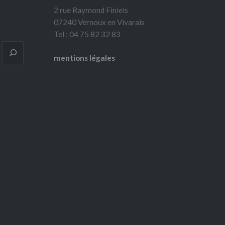
2 rue Raymond Finiels
07240 Vernoux en Vivarais
Tel : 04 75 82 32 83
mentions légales