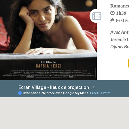
Romanc
1h39
Festi
Avec
Ant
Jérémie 
Djanis B