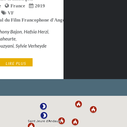
e
France
2019
VF
val du Film Francophone d'Angoulême 2019
hony Bajon
,
Hafsia Herzi
,
Laheurte
,
ouzyani
,
Sylvie Verheyde
LIRE PLUS