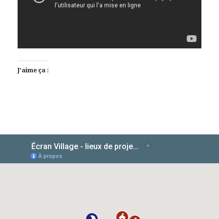
J’aime ça :
AlloCiné
TMDb
IMDb