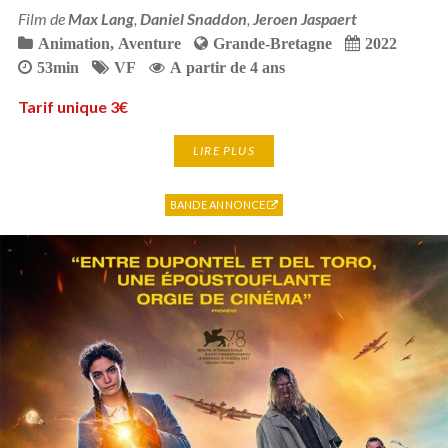
Film de
Max Lang
,
Daniel Snaddon
,
Jeroen Jaspaert
Animation
,
Aventure
Grande-Bretagne
2022
53min
VF
A partir de 4 ans
Tarif unique 3€
LIRE PLUS
BANDE ANNONCE