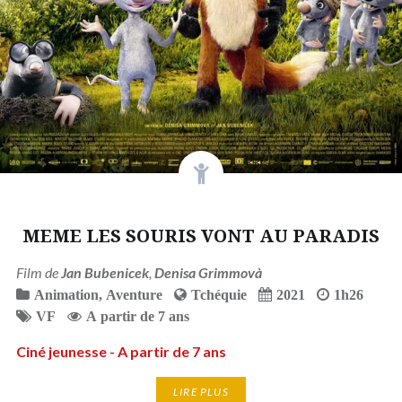
MEME LES SOURIS VONT AU PARADIS
Film de
Jan Bubenicek
,
Denisa Grimmovà
Animation
,
Aventure
Tchéquie
2021
1h26
VF
A partir de 7 ans
Ciné jeunesse - A partir de 7 ans
LIRE PLUS