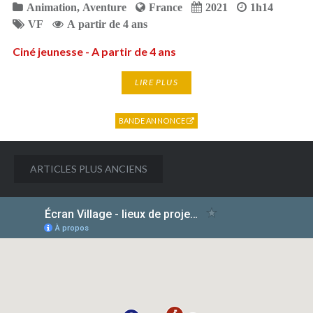
Animation
,
Aventure
France
2021
1h14
VF
A partir de 4 ans
Ciné jeunesse - A partir de 4 ans
LIRE PLUS
BANDE ANNONCE
Navigation
ARTICLES PLUS ANCIENS
des
articles