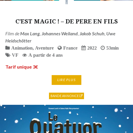
C’EST MAGIC ! – DE PERE EN FILS
Film de
Max Lang
,
Johannes Weiland
,
Jakob Schuh
,
Uwe
Heidschötter
Animation
,
Aventure
France
2022
53min
VF
A partir de 4 ans
Tarif unique 3€
LIRE PLUS
BANDE ANNONCE