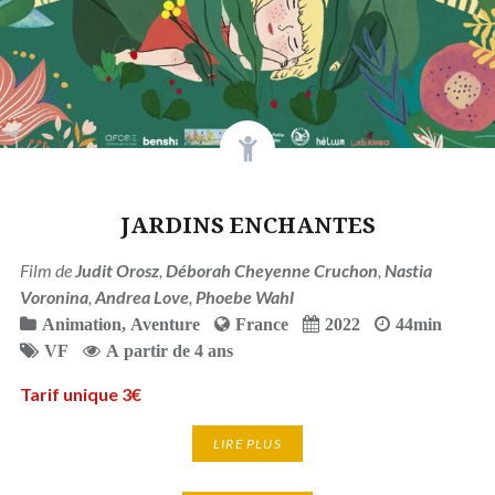
JARDINS ENCHANTES
Film de
Judit Orosz
,
Déborah Cheyenne Cruchon
,
Nastia
Voronina
,
Andrea Love
,
Phoebe Wahl
Animation
,
Aventure
France
2022
44min
VF
A partir de 4 ans
Tarif unique 3€
LIRE PLUS