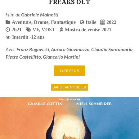
FREAKS OUT
Film de
Gabriele Mainetti
Aventure
,
Drame
,
Fantastique
Italie
2022
2h21
VF
,
VOST
Mostra de venise 2021
Interdit -12 ans
Avec
Franz Rogowski
,
Aurora Giovinazzo
,
Claudio Santamaria
,
Pietro Castellitto
,
Giancarlo Martini
LIRE PLUS
BANDE ANNONCE