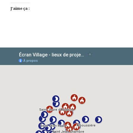
J’aime ça :
AlloCiné
TMDb
IMDb