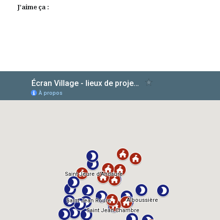
J’aime ça :
AlloCiné
TMDb
IMDb