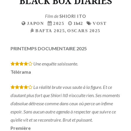
BLACK BOX DIARIES
Film de
SHIORI ITO
JAPON
2025
1h42
VOST
BAFTA 2025
,
OSCARS 2025
PRINTEMPS DOCUMENTAIRE 2025
Une enquête saisissante.
*
*
*
*
Télérama
La réalité brute vous saute à la figure. Et ce
*
*
*
*
d’autant plus fort que Shiori Itō n’occulte rien. Ses moments
d’absolue détresse comme dans ceux où perce un infime
espoir. Sans aucun autre agenda à respecter que suivre ce
qu’elle vit et se reconstruire. Brut et puissant.
Première