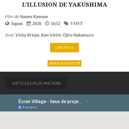
L’ILLUSION DE YAKUSHIMA
Film de
Naomi Kawase
Japon
2026
1h52
VOST
Avec
Vicky Krieps
,
Kan'ichirô
,
Ojiro Nakamura
LIRE PLUS
BANDE ANNONCE
Navigation
ARTICLES PLUS ANCIENS
des
articles