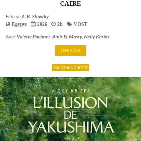
CAIRE
Film de
A. B. Shawky
Egypte
2026
2h
VOST
Avec
Valerie Pachner
,
Amir El-Masry
,
Nelly Karim
LIRE PLUS
BANDE ANNONCE