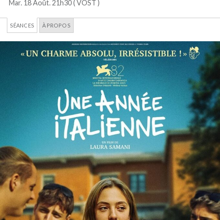
Mar. 18 Août. 21h30 (
VOST
)
SÉANCES
À PROPOS