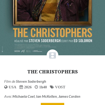
THE CHRISTOPHERS
Film de
Steven Soderbergh
USA
2026
1h40
VOST
Avec
Michaela Coel
,
Ian McKellen
,
James Corden