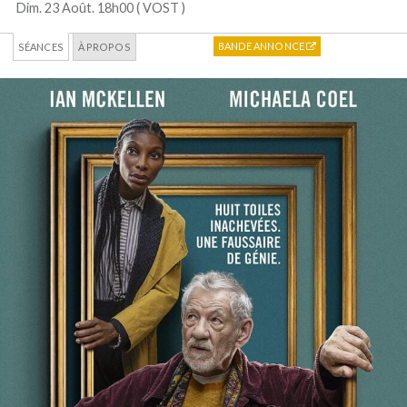
Dim. 23 Août. 18h00 (
VOST
)
BANDE ANNONCE
SÉANCES
À PROPOS