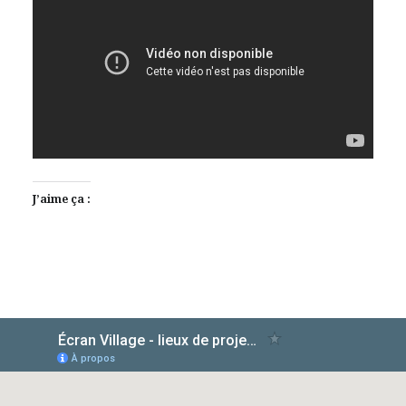
J’aime ça :
AlloCiné
TMDb