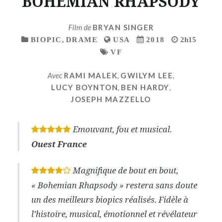
BOHEMIAN RHAPSODY
Film de
BRYAN SINGER
BIOPIC
,
DRAME
USA
2018
2h15
VF
Avec
RAMI MALEK
,
GWILYM LEE
,
LUCY BOYNTON
,
BEN HARDY
,
JOSEPH MAZZELLO
Emouvant, fou et musical.
*
*
*
*
*
Ouest France
Magnifique de bout en bout,
*
*
*
*
« Bohemian Rhapsody » restera sans doute
un des meilleurs biopics réalisés. Fidèle à
l’histoire, musical, émotionnel et révélateur