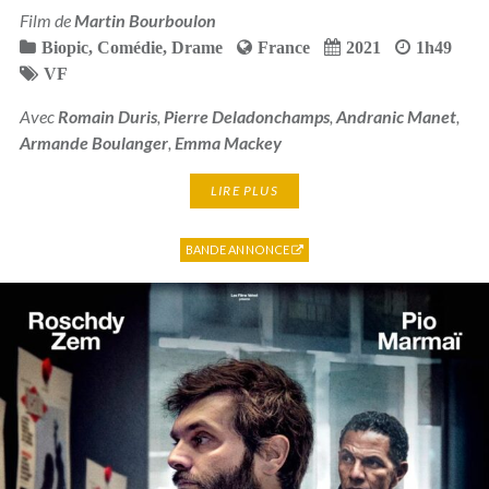
Film de
Martin Bourboulon
Biopic
,
Comédie
,
Drame
France
2021
1h49
VF
Avec
Romain Duris
,
Pierre Deladonchamps
,
Andranic Manet
,
Armande Boulanger
,
Emma Mackey
LIRE PLUS
BANDE ANNONCE