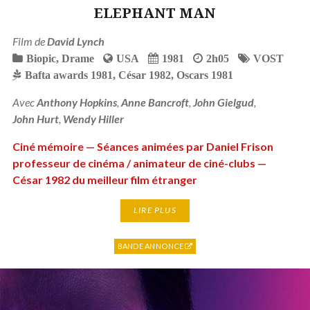
ELEPHANT MAN
Film de
David Lynch
Biopic
,
Drame
USA
1981
2h05
VOST
Bafta awards 1981
,
César 1982
,
Oscars 1981
Avec
Anthony Hopkins
,
Anne Bancroft
,
John Gielgud
,
John Hurt
,
Wendy Hiller
Ciné mémoire — Séances animées par Daniel Frison
professeur de cinéma / animateur de ciné-clubs —
César 1982 du meilleur film étranger
LIRE PLUS
BANDE ANNONCE