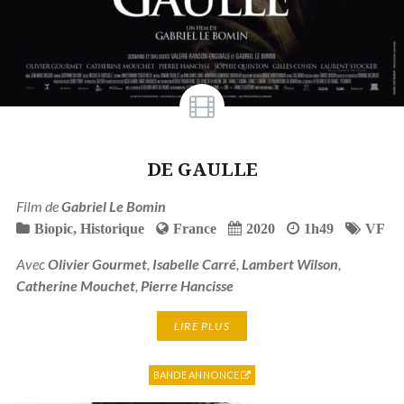
DE GAULLE
Film de
Gabriel Le Bomin
Biopic
,
Historique
France
2020
1h49
VF
Avec
Olivier Gourmet
,
Isabelle Carré
,
Lambert Wilson
,
Catherine Mouchet
,
Pierre Hancisse
LIRE PLUS
BANDE ANNONCE