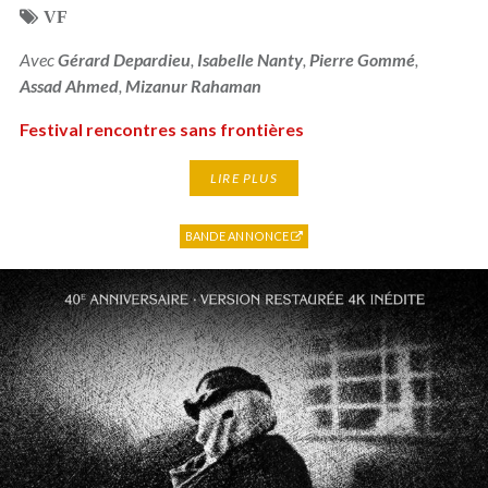
VF
Avec
Gérard Depardieu
,
Isabelle Nanty
,
Pierre Gommé
,
Assad Ahmed
,
Mizanur Rahaman
Festival rencontres sans frontières
LIRE PLUS
BANDE ANNONCE