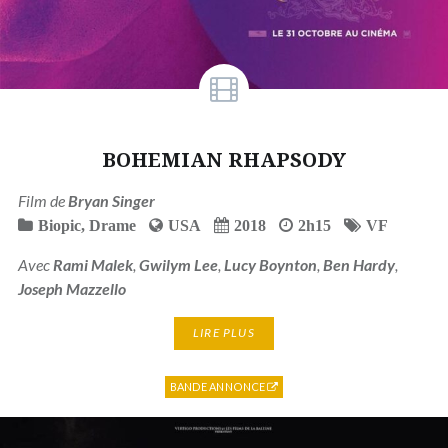
BOHEMIAN RHAPSODY
Film de
Bryan Singer
Biopic
,
Drame
USA
2018
2h15
VF
Avec
Rami Malek
,
Gwilym Lee
,
Lucy Boynton
,
Ben Hardy
,
Joseph Mazzello
LIRE PLUS
BANDE ANNONCE