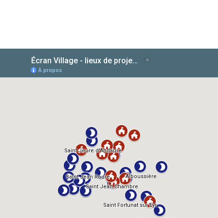
AlloCiné
TMDb
IMDb