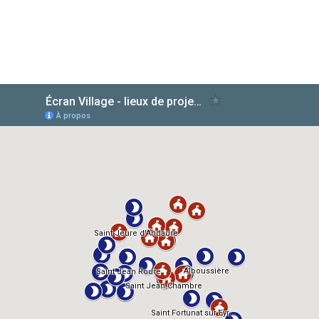
AlloCiné
TMDb
IMDb