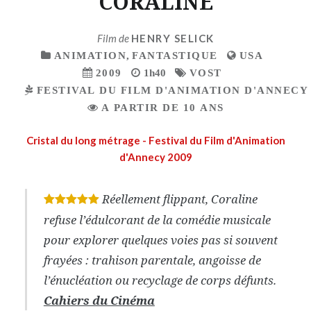
CORALINE
Film de
HENRY SELICK
ANIMATION
,
FANTASTIQUE
USA
2009
1h40
VOST
FESTIVAL DU FILM D'ANIMATION D'ANNECY 
A PARTIR DE 10 ANS
Cristal du long métrage - Festival du Film d'Animation
d'Annecy 2009
Réellement flippant, Coraline
*
*
*
*
*
refuse l’édulcorant de la comédie musicale
pour explorer quelques voies pas si souvent
frayées : trahison parentale, angoisse de
l’énucléation ou recyclage de corps défunts.
Cahiers du Cinéma