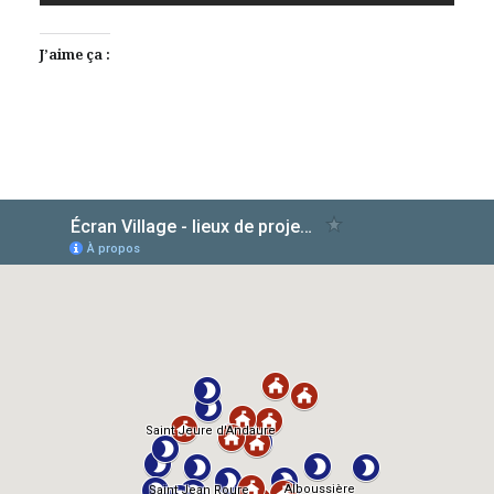
J’aime ça :
AlloCiné
TMDb
IMDb