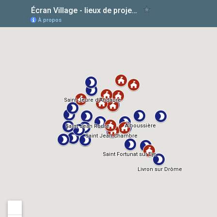
AlloCiné
TMDb
IMDb