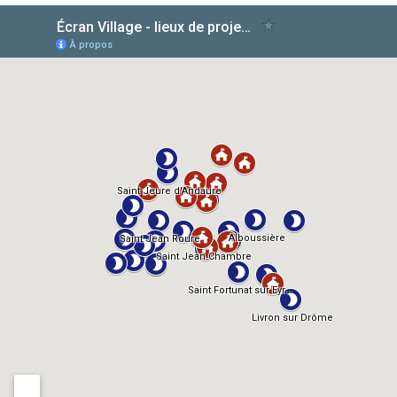
AlloCiné