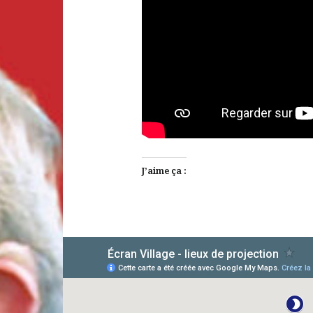
J’aime ça :
AlloCiné
TMDb