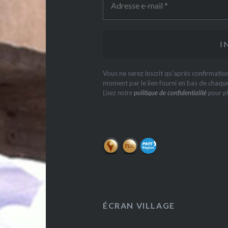
Vous ne serez inscrit qu'après confirmati
moment par le lien fourni en bas de chaqu
Lisez notre
politique de confidentialité
pour pl
ÉCRAN VILLAGE