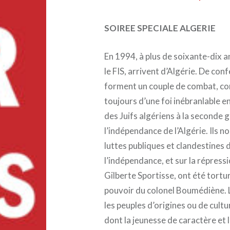
SOIREE SPECIALE ALGERIE
En 1994, à plus de soixante-dix a
le FIS, arrivent d’Algérie. De conf
forment un couple de combat, co
toujours d’une foi inébranlable en
des Juifs algériens à la seconde g
l’indépendance de l’Algérie. Ils n
luttes publiques et clandestines
l’indépendance, et sur la répress
Gilberte Sportisse, ont été tortu
pouvoir du colonel Boumédiène. L
les peuples d’origines ou de cul
dont la jeunesse de caractère et