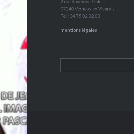
2 rue Raymond Finiels
07240 Vernoux en Vivarais
Tel : 04 75 82 32 83
mentions légales
Rechercher