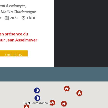
ean Asselmeyer
,
-Malika Charlemagne
e
2025
1h10
en présence du
teur Jean Asselmeyer
LIRE PLUS