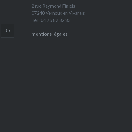
2 rue Raymond Finiels
07240 Vernoux en Vivarais
Tel : 04 75 82 32 83
mentions légales