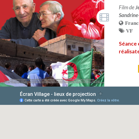
Film de
J
Sandrine
Franc
VF
Séance 
réalisa