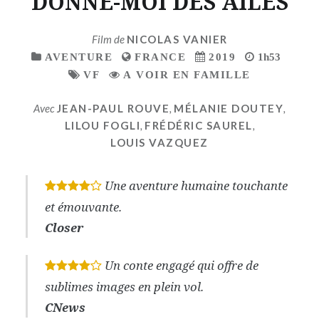
DONNE-MOI DES AILES
Film de
NICOLAS VANIER
AVENTURE
FRANCE
2019
1h53
VF
A VOIR EN FAMILLE
Avec
JEAN-PAUL ROUVE
,
MÉLANIE DOUTEY
,
LILOU FOGLI
,
FRÉDÉRIC SAUREL
,
LOUIS VAZQUEZ
Une aventure humaine touchante
*
*
*
*
et émouvante.
Closer
Un conte engagé qui offre de
*
*
*
*
sublimes images en plein vol.
CNews