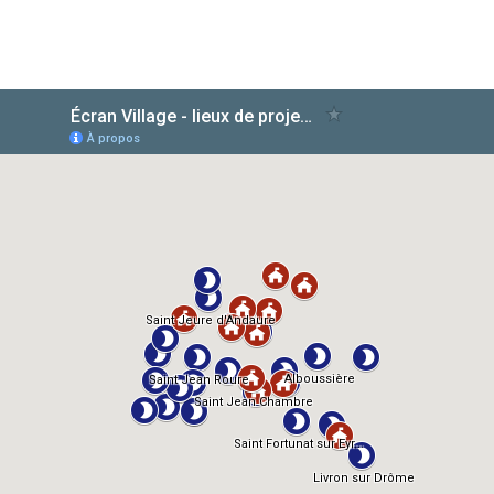
AlloCiné
TMDb
IMDb