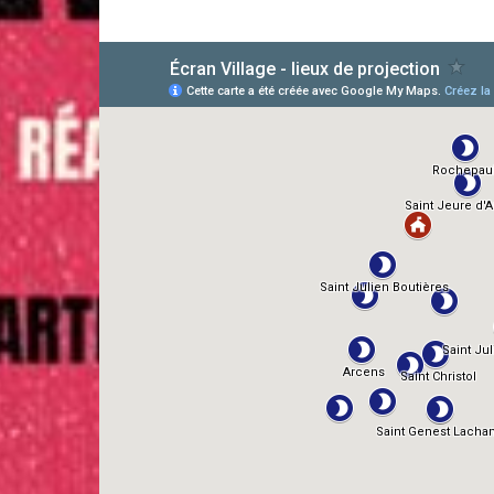
AlloCiné
TMDb
IMDb