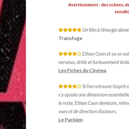
Avertissement : des scènes, d
sensibi
Un film à l’énergie déme
*
*
*
*
*
Transfuge
Ethan Coen et sa co-scé
*
*
*
*
nerveux, drôle et furieusement lesb
Les Fiches du Cinéma
Si l’on retrouve l’espri
*
*
*
*
s’y ajoute une dimension essentielle 
le reste, Ethan Coen demeure, même 
vues et de direction d’acteurs.
Le Parisien