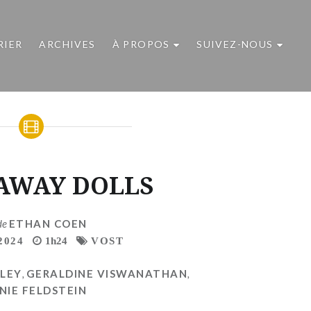
RIER
ARCHIVES
À PROPOS
SUIVEZ-NOUS
-AWAY DOLLS
de
ETHAN COEN
2024
1h24
VOST
LEY
,
GERALDINE VISWANATHAN
,
NIE FELDSTEIN