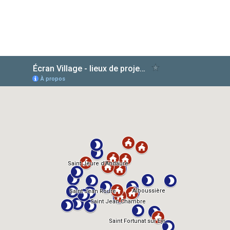
AlloCiné
TMDb
IMDb