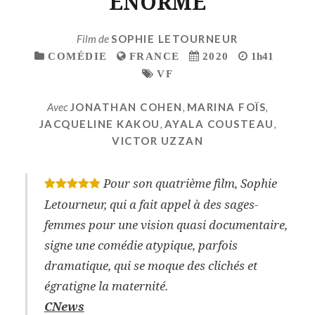
ENORME
Film de
SOPHIE LETOURNEUR
COMÉDIE
FRANCE
2020
1h41
VF
Avec
JONATHAN COHEN
,
MARINA FOÏS
,
JACQUELINE KAKOU
,
AYALA COUSTEAU
,
VICTOR UZZAN
Pour son quatrième film, Sophie
*
*
*
*
*
Letourneur, qui a fait appel à des sages-
femmes pour une vision quasi documentaire,
signe une comédie atypique, parfois
dramatique, qui se moque des clichés et
égratigne la maternité.
CNews