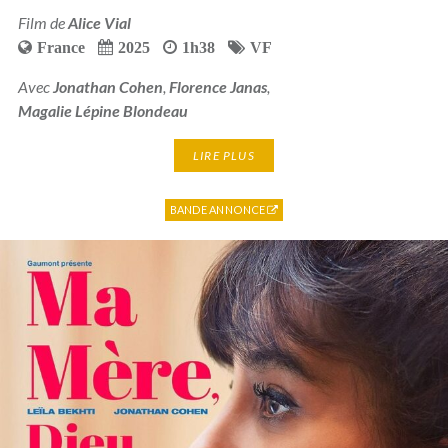
Film de
Alice Vial
France
2025
1h38
VF
Avec
Jonathan Cohen
,
Florence Janas
,
Magalie Lépine Blondeau
LIRE PLUS
BANDE ANNONCE