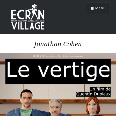
Accéder
MENU
au
contenu
principal
ÉCRAN VILLAGE
Jonathan Cohen