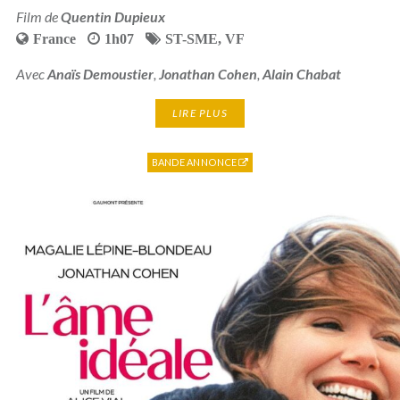
Film de
Quentin Dupieux
France
1h07
ST-SME
,
VF
Avec
Anaïs Demoustier
,
Jonathan Cohen
,
Alain Chabat
LIRE PLUS
BANDE ANNONCE