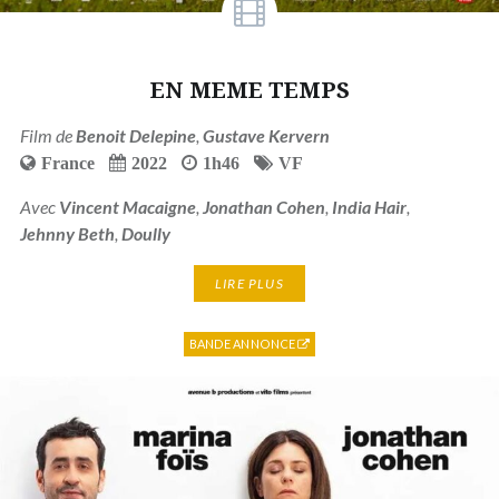
EN MEME TEMPS
Film de
Benoit Delepine
,
Gustave Kervern
France
2022
1h46
VF
Avec
Vincent Macaigne
,
Jonathan Cohen
,
India Hair
,
Jehnny Beth
,
Doully
LIRE PLUS
BANDE ANNONCE