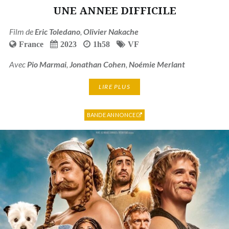
UNE ANNEE DIFFICILE
Film de
Eric Toledano
,
Olivier Nakache
France
2023
1h58
VF
Avec
Pio Marmai
,
Jonathan Cohen
,
Noémie Merlant
LIRE PLUS
BANDE ANNONCE