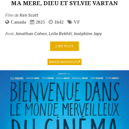
MA MERE, DIEU ET SYLVIE VARTAN
Film de
Ken Scott
Canada
2025
1h42
VF
Avec
Jonathan Cohen
,
Leila Bekhti
,
Joséphine Japy
LIRE PLUS
BANDE ANNONCE