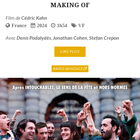
MAKING OF
Film de
Cédric Kahn
France
2024
1h54
VF
Avec
Denis Podalydès
,
Jonathan Cohen
,
Stefan Crepon
LIRE PLUS
BANDE ANNONCE